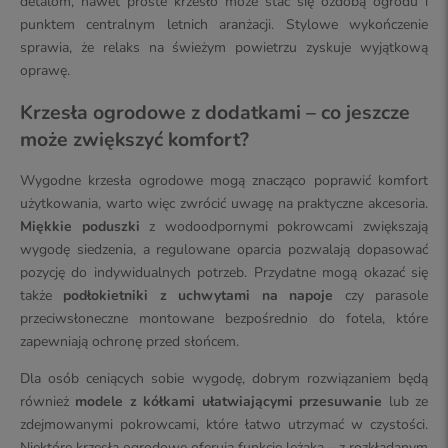
detalom, nawet proste krzesło może stać się ozdobą ogrodu i
punktem centralnym letnich aranżacji. Stylowe wykończenie
sprawia, że relaks na świeżym powietrzu zyskuje wyjątkową
oprawę.
Krzesła ogrodowe z dodatkami – co jeszcze
może zwiększyć komfort?
Wygodne krzesła ogrodowe mogą znacząco poprawić komfort
użytkowania, warto więc zwrócić uwagę na praktyczne akcesoria.
Miękkie poduszki
z wodoodpornymi pokrowcami zwiększają
wygodę siedzenia, a regulowane oparcia pozwalają dopasować
pozycję do indywidualnych potrzeb. Przydatne mogą okazać się
także
podłokietniki z uchwytami na napoje
czy parasole
przeciwsłoneczne montowane bezpośrednio do fotela, które
zapewniają ochronę przed słońcem.
Dla osób ceniących sobie wygodę, dobrym rozwiązaniem będą
również
modele z kółkami ułatwiającymi przesuwanie
lub ze
zdejmowanymi pokrowcami, które łatwo utrzymać w czystości.
Niektóre krzesła ogrodowe oferują funkcje leżaka – z rozkładanym