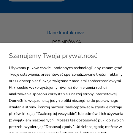
Dane kontaktowe
PSB MRÓWKA
33-200 DĄBROWA TARNOWSKA
+48 723 144 455
Szanujemy Twoją prywatność
biuro@mrowka-sklepdt.pl
Używamy plików cookie i podobnych technologii, aby zapamiętać
Twoje ustawienia, prezentować spersonalizowane treści i reklamy
oraz udostępniać funkcje związane z mediami społecznościowymi.
NALEŻYMY DO GRUPY PSB
Pliki cookie wykorzystujemy również do mierzenia ruchu i
WSZELKIE PRAWA ZASTRZEŻONE
Skontaktuj się!
analizowania sposobu korzystania z naszej strony internetowej.
Domyślnie włączone są jedynie pliki niezbędne do poprawnego
działania strony. Poniżej możesz zaakceptować wszystkie rodzaje
plików, klikając “Zaakceptuj wszystkie”, lub odmówić ich używania
Pomoc
(z wyjątkiem niezbędnych). Możesz też dostosować pliki do swoich
potrzeb, wybierając “Dostosuj zgody”. Udzieloną zgodę możesz w
Moje konto