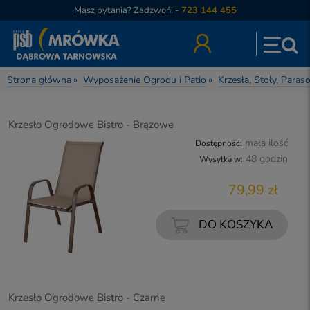
Masz pytania? Zadzwoń! -
723 144 455
Strona główna
»
Wyposażenie Ogrodu i Patio
»
Krzesła, Stoły, Para
Krzesło Ogrodowe Bistro - Brązowe
mała ilość
Dostępność:
48 godzin
Wysyłka w:
79,99 zł
DO KOSZYKA
Krzesło Ogrodowe Bistro - Czarne