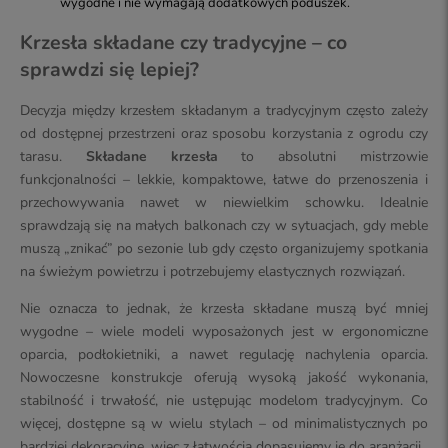
wygodne i nie wymagają dodatkowych poduszek.
Krzesła składane czy tradycyjne – co
sprawdzi się lepiej?
Decyzja między krzesłem składanym a tradycyjnym często zależy
od dostępnej przestrzeni oraz sposobu korzystania z ogrodu czy
tarasu.
Składane krzesła
to absolutni mistrzowie
funkcjonalności – lekkie, kompaktowe, łatwe do przenoszenia i
przechowywania nawet w niewielkim schowku. Idealnie
sprawdzają się na małych balkonach czy w sytuacjach, gdy meble
muszą „znikać” po sezonie lub gdy często organizujemy spotkania
na świeżym powietrzu i potrzebujemy elastycznych rozwiązań.
Nie oznacza to jednak, że krzesła składane muszą być mniej
wygodne – wiele modeli wyposażonych jest w ergonomiczne
oparcia, podłokietniki, a nawet regulację nachylenia oparcia.
Nowoczesne konstrukcje oferują wysoką jakość wykonania,
stabilność i trwałość, nie ustępując modelom tradycyjnym. Co
więcej, dostępne są w wielu stylach – od minimalistycznych po
bardziej dekoracyjne, więc z łatwością dopasujemy je do aranżacji.