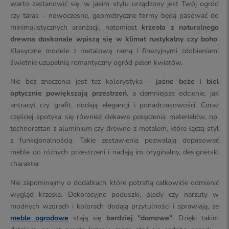
warto zastanowić się, w jakim stylu urządzony jest Twój ogród
czy taras – nowoczesne, geometryczne formy będą pasować do
minimalistycznych aranżacji, natomiast
krzesła z naturalnego
drewna doskonale wpiszą się w klimat rustykalny czy boho
.
Klasyczne modele z metalową ramą i finezyjnymi zdobieniami
świetnie uzupełnią romantyczny ogród pełen kwiatów.
Nie bez znaczenia jest też kolorystyka –
jasne beże i biel
optycznie powiększają przestrzeń
, a ciemniejsze odcienie, jak
antracyt czy grafit, dodają elegancji i ponadczasowości. Coraz
częściej spotyka się również ciekawe połączenia materiałów, np.
technorattan z aluminium czy drewno z metalem, które łączą styl
z funkcjonalnością. Takie zestawienia pozwalają dopasować
meble do różnych przestrzeni i nadają im oryginalny, designerski
charakter.
Nie zapominajmy o dodatkach, które potrafią całkowicie odmienić
wygląd krzesła. Dekoracyjne poduszki, pledy czy narzuty w
modnych wzorach i kolorach dodają przytulności i sprawiają, że
meble ogrodowe
stają się
bardziej "domowe"
. Dzięki takim