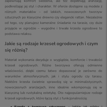
zapewniają komfort siedzenia, ale też dopełniają aranżację,
podkreślając jej styl i charakter. W ofercie dostępne są modele z
różnych materiałów – od lekkich, nowoczesnych tworzyw
sztucznych po klasyczne drewno czy elegancki rattan. Niezależnie
od tego, czy planujesz kameralne śniadanie na tarasie, czy duże
przyjęcie w ogrodzie – wygodne i trwałe krzesła ogrodowe to
podstawa relaksu.
Jakie są rodzaje krzeseł ogrodowych i czym
się różnią?
Materiał wykonania decyduje o wyglądzie, komforcie i trwałości
krzeseł ogrodowych. Różne tworzywa oferują odmienne
właściwości, dzięki czemu łatwo dopasować je zarówno do
warunków atmosferycznych, jak i stylu ogrodu czy tarasu.
Niektóre krzesła świetnie sprawdzą się w minimalistycznych,
nowoczesnych aranżacjach, inne idealnie wkomponują się w
klasyczną lub rustykalną estetykę. Oto najpopularniejsze rodzaje
krzeseł ogrodowych, które łączą styl z funkcjonalnością:
Krzesła z tworzywa sztucznego
- lekkie jak piórko i