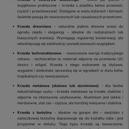
wyjątkowo praktyczne – krzesła z plastiku łatwo przenosić,
czyścić i przechowywać. Dostępne w wielu kolorach i formach,
świetnie pasują do nowoczesnych lub casualowych przestrzeni.
Krzesła drewniane
- naturalne piękno drewna wnosi do
ogrodu ciepło i elegancję – idealne do rustykalnych lub
klasycznych aranżacji. Wymagają regularnej konserwacji, ale
odwdzięczają się solidnością i ponadczasowym wyglądem.
Krzesła technorattanowe
- nowoczesna wersja tradycyjnego
rattanu – technorattan to materiał odporny na promienie UV,
deszcz i wilgoć. Krzesła z niego wykonane są stylowe,
wygodne i doskonale sprawdzą się w ogrodach w stylu boho,
tropikalnym czy nowoczesnym.
Krzesła metalowe (stalowe lub aluminiowe)
- dla fanów
industrialnego szyku – krzesła metalowe są trwałe, stabilne i
odporne na intensywne użytkowanie. Aluminium jest lekkie i
nierdzewne, stal zaś – cięższa, ale bardziej masywna i stabilna.
Krzesła z textyliny
- idealne na gorące dni – siedzisko z
siateczkowej textyliny dopasowuje się do kształtu ciała i jest
przyjemne w dotyku. Tego typu krzesła są nowoczesne,