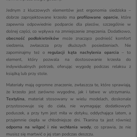
Jednym z kluczowych elementów jest ergonomia siedziska –
dobrze zaprojektowane krzesło ma
profilowane oparcie
, które
zapewnia odpowiednie podparcie dla pleców, szczególnie w
dolnej części, co wpływa na zmniejszenie zmęczenia. Dodatkowo,
obecność podłokietników
może znacząco podnieść komfort
siedzenia, zwłaszcza przy dłuższych posiedzeniach. Nie
zapominajmy też o
regulacji kąta nachylenia oparcia
– to
element, który pozwala na dostosowanie krzesła do
indywidualnych potrzeb, oferując wygodę podczas relaksu z
książką lub przy stole.
Materiały mają ogromne znaczenie, zwłaszcza te, które sprawiają,
że krzesło jest zarówno wygodne, jak i łatwe w utrzymaniu.
Textylina
, materiał stosowany w wielu modelach, doskonale
przystosowuje się do ciała, nie wymagając dodatkowych
poduszek, a przy tym jest miła w dotyku, oddychająca latem, a
przyjemnie ciepła w chłodniejsze dni. Tkanina ta jest również
odporna na wilgoć i nie wchłania wody
, co sprawia, że nie
musisz się martwić o jej stan podczas deszczu.