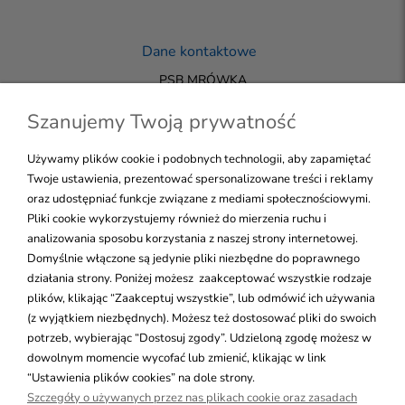
Dane kontaktowe
PSB MRÓWKA
33-200 DĄBROWA TARNOWSKA
+48 723 144 455
Szanujemy Twoją prywatność
biuro@mrowka-sklepdt.pl
Używamy plików cookie i podobnych technologii, aby zapamiętać
Twoje ustawienia, prezentować spersonalizowane treści i reklamy
oraz udostępniać funkcje związane z mediami społecznościowymi.
NALEŻYMY DO GRUPY PSB
Pliki cookie wykorzystujemy również do mierzenia ruchu i
WSZELKIE PRAWA ZASTRZEŻONE
Skontaktuj się!
analizowania sposobu korzystania z naszej strony internetowej.
Domyślnie włączone są jedynie pliki niezbędne do poprawnego
działania strony. Poniżej możesz zaakceptować wszystkie rodzaje
plików, klikając “Zaakceptuj wszystkie”, lub odmówić ich używania
Pomoc
(z wyjątkiem niezbędnych). Możesz też dostosować pliki do swoich
potrzeb, wybierając “Dostosuj zgody”. Udzieloną zgodę możesz w
Moje konto
dowolnym momencie wycofać lub zmienić, klikając w link
“Ustawienia plików cookies” na dole strony.
Szczegóły o używanych przez nas plikach cookie oraz zasadach
Płatności i dostawa