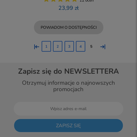
12 ocen
23,99 zł
POWIADOM O DOSTĘPNOŚCI
«
»
1
2
3
4
5
Zapisz się do NEWSLETTERA
Otrzymuj informacje o najnowszych
promocjach
ZAPISZ SIĘ