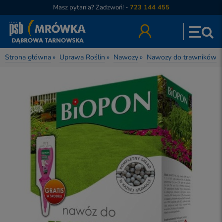
Masz pytania? Zadzwoń! -
723 144 455
Strona główna
»
Uprawa Roślin
»
Nawozy
»
Nawozy do trawników