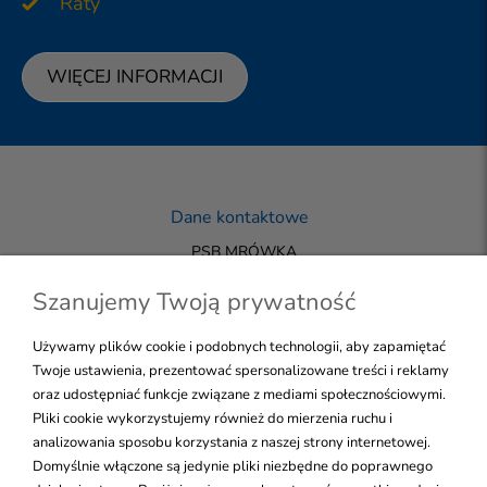
Raty
WIĘCEJ INFORMACJI
Dane kontaktowe
PSB MRÓWKA
33-200 DĄBROWA TARNOWSKA
+48 723 144 455
Szanujemy Twoją prywatność
biuro@mrowka-sklepdt.pl
Używamy plików cookie i podobnych technologii, aby zapamiętać
Twoje ustawienia, prezentować spersonalizowane treści i reklamy
oraz udostępniać funkcje związane z mediami społecznościowymi.
NALEŻYMY DO GRUPY PSB
Pliki cookie wykorzystujemy również do mierzenia ruchu i
WSZELKIE PRAWA ZASTRZEŻONE
Skontaktuj się!
analizowania sposobu korzystania z naszej strony internetowej.
Domyślnie włączone są jedynie pliki niezbędne do poprawnego