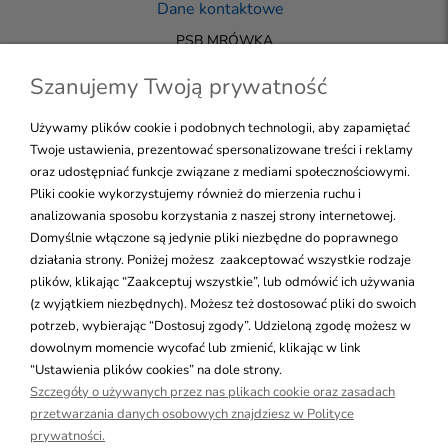
Dane kontaktowe
PSB MRÓWKA
33-200 DĄBROWA TARNOWSKA
+48 723 144 455
Szanujemy Twoją prywatność
biuro@mrowka-sklepdt.pl
Używamy plików cookie i podobnych technologii, aby zapamiętać
Twoje ustawienia, prezentować spersonalizowane treści i reklamy
oraz udostępniać funkcje związane z mediami społecznościowymi.
NALEŻYMY DO GRUPY PSB
Pliki cookie wykorzystujemy również do mierzenia ruchu i
WSZELKIE PRAWA ZASTRZEŻONE
Skontaktuj się!
analizowania sposobu korzystania z naszej strony internetowej.
Domyślnie włączone są jedynie pliki niezbędne do poprawnego
działania strony. Poniżej możesz zaakceptować wszystkie rodzaje
plików, klikając “Zaakceptuj wszystkie”, lub odmówić ich używania
Pomoc
(z wyjątkiem niezbędnych). Możesz też dostosować pliki do swoich
potrzeb, wybierając “Dostosuj zgody”. Udzieloną zgodę możesz w
Moje konto
dowolnym momencie wycofać lub zmienić, klikając w link
“Ustawienia plików cookies” na dole strony.
Szczegóły o używanych przez nas plikach cookie oraz zasadach
Płatności i dostawa
przetwarzania danych osobowych znajdziesz w Polityce
prywatności.