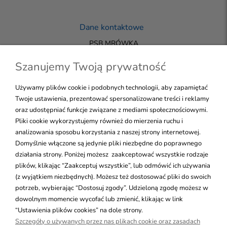
Dane kontaktowe
PSB MRÓWKA
33-200 DĄBROWA TARNOWSKA
+48 723 144 455
Szanujemy Twoją prywatność
biuro@mrowka-sklepdt.pl
Używamy plików cookie i podobnych technologii, aby zapamiętać
Twoje ustawienia, prezentować spersonalizowane treści i reklamy
oraz udostępniać funkcje związane z mediami społecznościowymi.
NALEŻYMY DO GRUPY PSB
Pliki cookie wykorzystujemy również do mierzenia ruchu i
WSZELKIE PRAWA ZASTRZEŻONE
Skontaktuj się!
analizowania sposobu korzystania z naszej strony internetowej.
Domyślnie włączone są jedynie pliki niezbędne do poprawnego
działania strony. Poniżej możesz zaakceptować wszystkie rodzaje
plików, klikając “Zaakceptuj wszystkie”, lub odmówić ich używania
Pomoc
(z wyjątkiem niezbędnych). Możesz też dostosować pliki do swoich
potrzeb, wybierając “Dostosuj zgody”. Udzieloną zgodę możesz w
Moje konto
dowolnym momencie wycofać lub zmienić, klikając w link
“Ustawienia plików cookies” na dole strony.
Szczegóły o używanych przez nas plikach cookie oraz zasadach
Płatności i dostawa